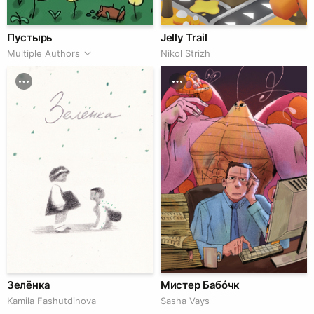
Пустырь
Jelly Trail
Multiple Authors
Nikol Strizh
Зелёнка
Мистер Бабóчк
Kamila Fashutdinova
Sasha Vays