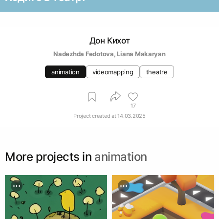
Дон Кихот
Nadezhda Fedotova
, 
Liana Makaryan
animation
videomapping
theatre
17
Project created at
14.03.2025
More projects in
animation