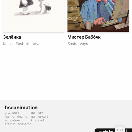
Зелёнка
Мистер Бабóчк
Kamila Fashutdinova
Sasha Vays
hseanimation
artz work
gallllery
fashion deziiign
gallllery.art
education
kiiids.art
startup incubator
made by mediiia |