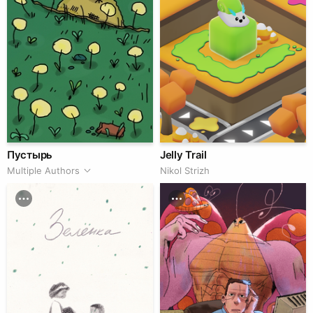
Пустырь
Jelly Trail
Multiple Authors
Nikol Strizh