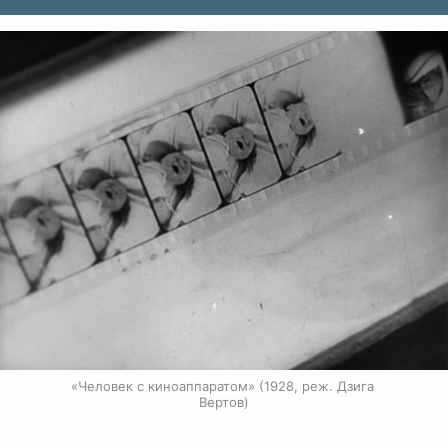
«Человек с киноаппаратом» (1928, реж. Дзига 
Вертов)