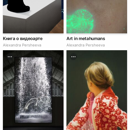
Книга о видеоарте
Art in metahumans
Alexandra Persheeva
Alexandra Persheeva