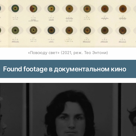
«Повсюду свет» (2021, реж. Тео Энтони)
Found footage в документальном кино