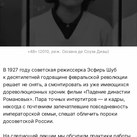
«48» (2010, реж. Сюзана де Соуза Диаш)
В 1927 году советская режиссерка Эсфирь Шуб
к десятилетней годовщине февральской революции
решает не снять, а смонтировать из уже имеющихся
дореволюционных хроник фильм «Падение династии
Романовых». Пара точных интертитров — и кадры,
некогда с почтением запечатлевшие повседневность
императорской семьи, спешат обличить пороки
досоветской России.
На следующей лекции мы обсудили практики работы