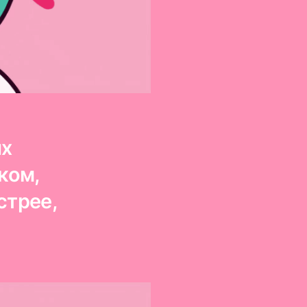
ых
ком,
стрее,