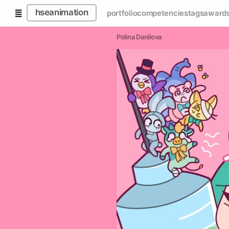
hseanimation
portfolio
competencies
tags
award
Polina Danilova