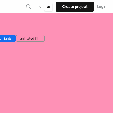
Create project
Login
RU
EN
ghlights
animated film