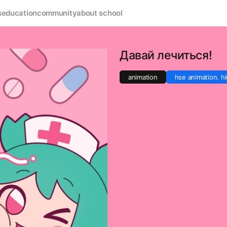
s
education
community
about school
Давай лечиться!
animation
hse animation. hi