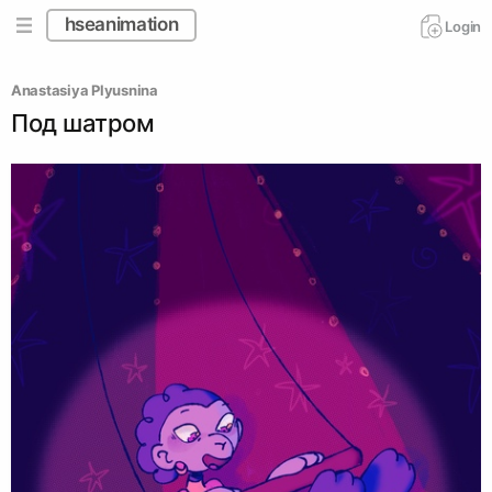
hseanimation
Login
Anastasiya Plyusnina
Под шатром