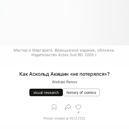
Мастер и Маргарита. Французское издание, обложка. 
Издательство Actes Sud BD. 2005 г.
Как Аскольд Акишин «не потерялся»?
Аleksei Panov
visual research
history of comics
4
Project created at
06.12.2022