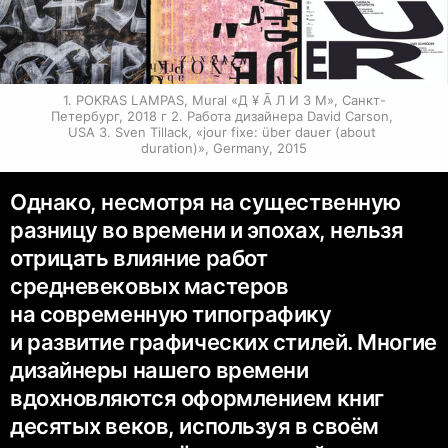
1. POKRAS LAMPAS, Mural «Д ¥ Ā Л И З М», Санкт-
Петербург, 2018 г 2. Работа дизайнера David Carson, 
USA 3. Sven Tillack, «jour fixe: über dauer (about 
duration)», Germany, 2015
Однако, несмотря на существенную
разницу во времени и эпохах, нельзя
отрицать влияние работ
средневековых мастеров
на современную типографику
и развитие графических стилей. Многие
дизайнеры нашего времени
вдохновляются оформлением книг
десятых веков, используя в своём