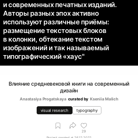
и современных печатных изданий.
Авторы разных эпох активно
используют различные приёмы:
размещение текстовых блоков
в колонки, обтекание текстом
изображений и так называемый
типографический «хаус''
Влияние средневековой книги на современный
дизайн
Anastasiya Progatskaya
curated by
Kseniia Malich
visual research
typography
29
Project created at
26.12.2022