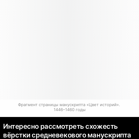
Фрагмент страницы манускрипта «Цвет историй». 
1446–1460 годы
Интересно рассмотреть схожесть
вёрстки средневекового манускрипта