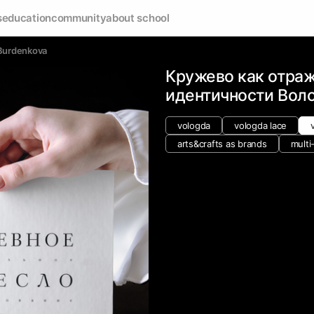
s
education
community
about school
 Burdenkova
Кружево как отра
идентичности Вол
vologda
vologda lace
arts&crafts as brands
multi