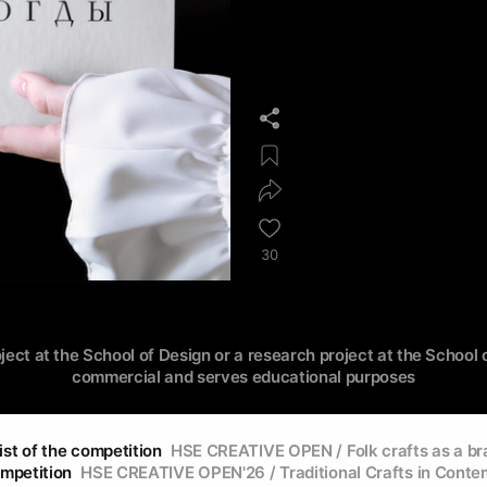
30
oject at the School of Design or a research project at the School o
commercial and serves educational purposes
ist of the competition
HSE CREATIVE OPEN / Folk crafts as a br
ompetition
HSE CREATIVE OPEN'26 / Traditional Crafts in Cont