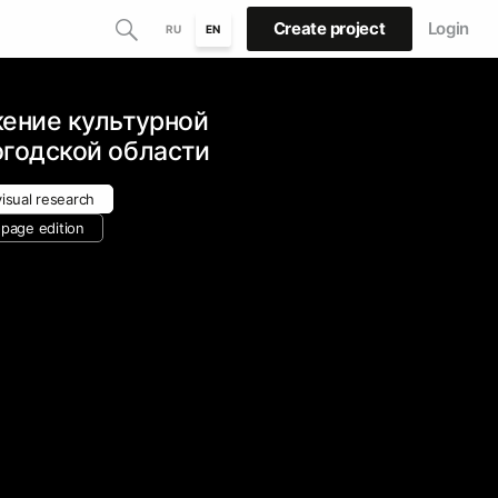
Create project
Login
RU
EN
жение культурной
огодской области
visual research
-page edition