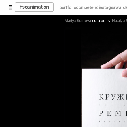
hseanimation
portfolio
competencies
tags
award
Mariya Korneva
curated by
Natalya