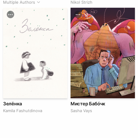
Multiple Authors
Nikol Strizh
Зелёнка
Мистер Бабóчк
Kamila Fashutdinova
Sasha Vays