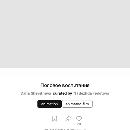
Половое воспитание
Dana Sherstneva
curated by
Nadezhda Fedotova
animation
animated film
20
Project created at
28.12.2022