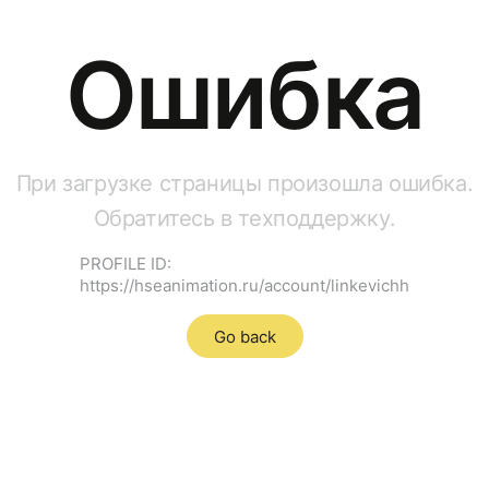
Ошибка
При загрузке страницы произошла ошибка.
Обратитесь в техподдержку.
PROFILE ID:
https://hseanimation.ru/account/linkevichh
Go back