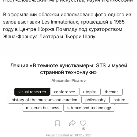
В оформлении обложки использовано фото одного из
залов выставки Les Immatériaux, прошедшей в 1985
году в Центре Жоржа Помпиду под кураторством
Жана-Франсуа Лиотара и Тьерри Шапу.
Лекция «В темноте кунсткамеры: STS и музей
странной технонауки»
Alexander Pisarev
visual research
conference
utopias
themes
history of the museum and curation
philosophy
nature
museum business
science and technology
15
Project created at
08.12.2022