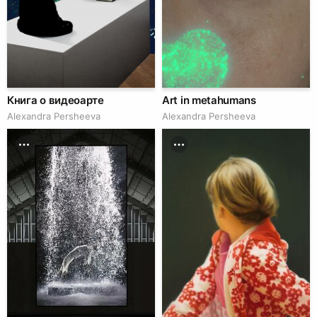
Книга о видеоарте
Art in metahumans
Alexandra Persheeva
Alexandra Persheeva