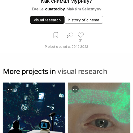
Как снимал Мурнау?
Eve Le
curated by
Maksim Seleznyov
visual research
history of cinema
31
Project created at
29.12.2023
More projects in
visual research