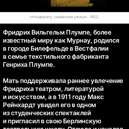
«Носферату, симфония ужаса», 1922.
Фридрих Вильгельм Плумпе, более
известный миру как Мурнау, родился
в городе Билефельде в Вестфалии
в семье текстильного фабриканта
Генриха Плумпе.
Мать поддерживала раннее увлечение
Фридриха театром, литературой
и искусством, а в 1911 году Макс
Рейнхардт увидел его в одном
из студенческих спектаклей
и пригласил в свою Берлинскую