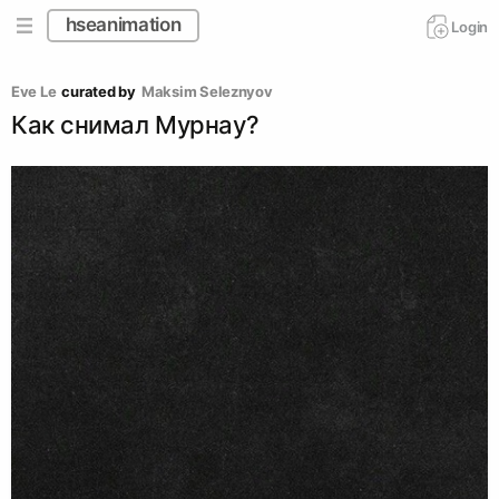
hseanimation
Login
Eve Le
curated by
Maksim Seleznyov
Как снимал Мурнау?