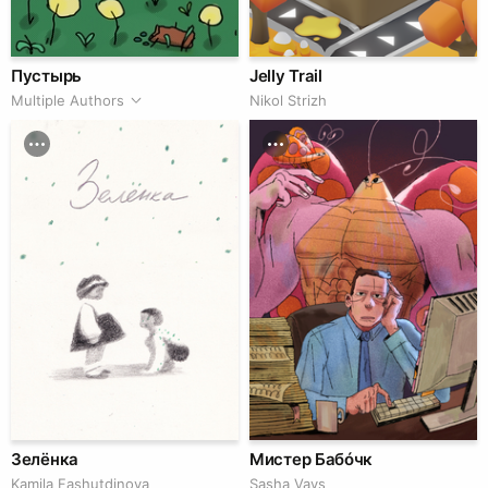
Пустырь
Jelly Trail
Multiple Authors
Nikol Strizh
Зелёнка
Мистер Бабóчк
Kamila Fashutdinova
Sasha Vays