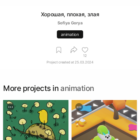
Хорошая, плохая, злая
Sofiya Gorya
animation
12
Project created at
25.03.2024
More projects in
animation