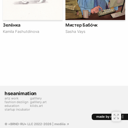
Зелёнка
Мистер Бабóчк
Kamila Fashutdinova
Sasha Vays
hseanimation
artz work
gallllery
fashion deziiign
gallllery.art
education
kiiids.art
startup incubator
made by mediiia |
© «BRND-RU» LLC 2022-2026
 | mediiia 
↗