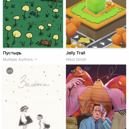
Пустырь
Jelly Trail
Multiple Authors
Nikol Strizh