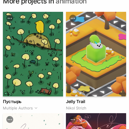
More projects in
animation
Пустырь
Jelly Trail
Multiple Authors
Nikol Strizh