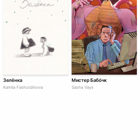
Зелёнка
Мистер Бабóчк
Kamila Fashutdinova
Sasha Vays