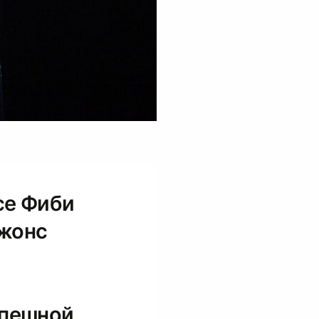
се Фиби
Джонс
спешной,