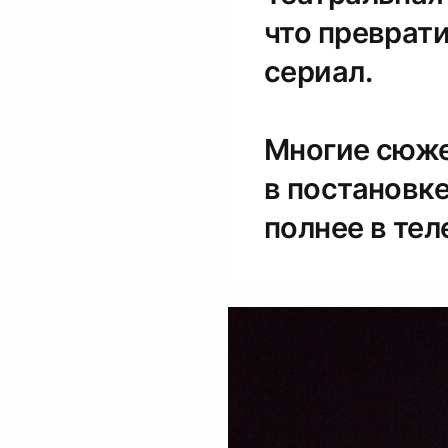
что преврат
сериал.
Многие сюже
в постановк
полнее в тел