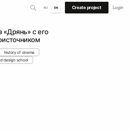
Create project
Login
RU
EN
 «Дрянь» с его
оисточником
history of cinema
nd design school