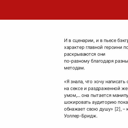
И в сценарии, и в пьесе бэк
характер главной героини п
раскрываются они
по-разному благодаря разн
методам.
«Я знала, что хочу написат
на сексе и раздраженной ж
умом,... она пытается манип
шокировать аудиторию пока,
обнажает свою душу» [2], –
Уоллер-Бридж.