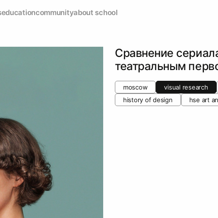
s
education
community
about school
Сравнение сериала
театральным перв
moscow
visual research
history of design
hse art a