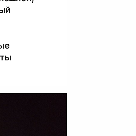
ный
ые
уты