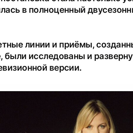
илась в полноценный двусезон
тные линии и приёмы, созданн
е, были исследованы и разверн
евизионной версии.