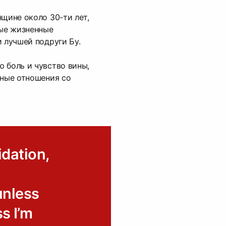
нщине около 30-ти лет,
ые жизненные
и лучшей подруги Бу.
 боль и чувство вины,
ьные отношения со
idation,
 unless
ss I’m