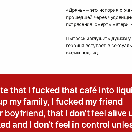
«Дрянь» – это история о же
прошедшей через чудовищн
потрясения: смерть матери 
Пытаясь заглушить душевную
героиня вступает в сексуал
всеми подряд.
te that I fucked that café into liqu
up my family, I fucked my friend
 boyfriend, that I don’t feel alive
ed and I don’t feel in control unle