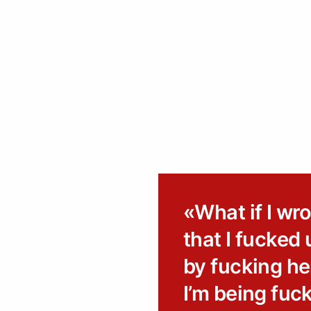
«What if I wro
that I fucked 
by fucking her
I’m being fuck