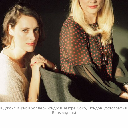
и Джонс и Фиби Уоллер-Бридж в Театре Сохо, Лондон (фотография:
Вермандель)