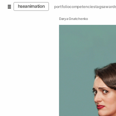
hseanimation
portfolio
competencies
tags
award
Darya Gnatchenko