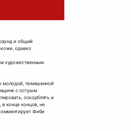
граунд и общий
охожи, однако
ым художественным
ь о молодой, помешанной
енщине с острым
улировать, оскорблять и
 в конце концов, не
 комментирует Фиби