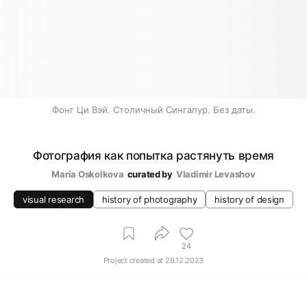
Фонг Ци Вэй. Столичный Сингапур. Без даты.
Фотография как попытка растянуть время
Maria Oskolkova
curated by
Vladimir Levashov
visual research
history of photography
history of design
24
Project created at
29.12.2023