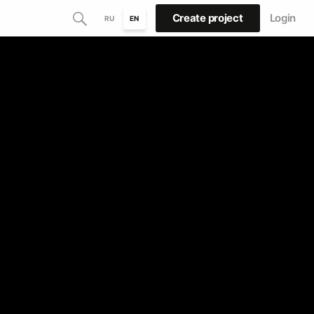
Create project
Login
RU
EN