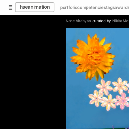
hseanimation
portfolio
competencies
tags
award
Nane Virabyan
curated by
Nikita M