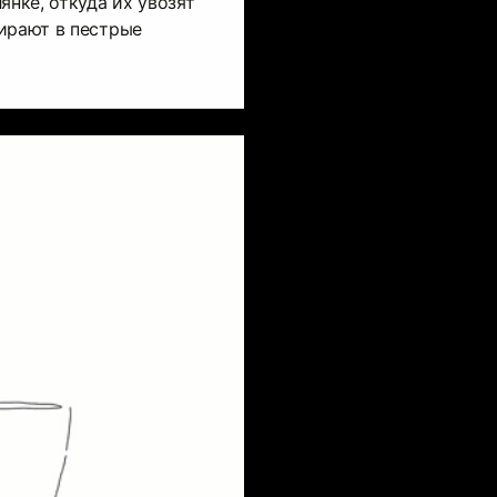
янке, откуда их увозят
ирают в пестрые