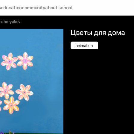
s
education
community
about school
escheryakov
Цветы для дома
animation