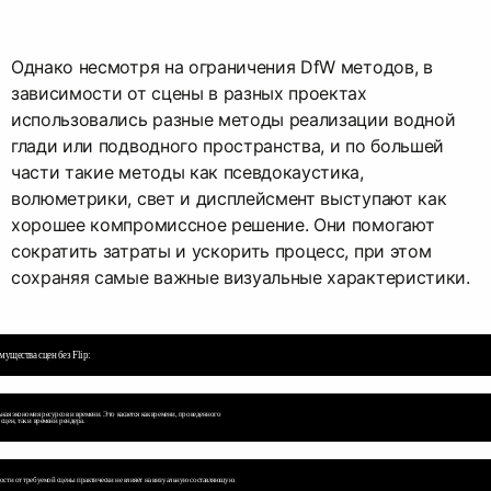
Однако несмотря на ограничения DfW методов, в
зависимости от сцены в разных проектах
использовались разные методы реализации водной
глади или подводного пространства, и по большей
части такие методы как псевдокаустика,
волюметрики, свет и дисплейсмент выступают как
хорошее компромиссное решение. Они помогают
сократить затраты и ускорить процесс, при этом
сохраняя самые важные визуальные характеристики.
ущества сцен без Flip:
ьная экономия ресурсов и времени. Это касается как времени, проведенного
 сцен, так и времени рендера.
мости от требуемой сцены практически не влияет на визуальную составляющую.