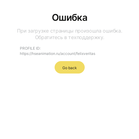
Ошибка
При загрузке страницы произошла ошибка.
Обратитесь в техподдержку.
PROFILE ID:
https://hseanimation.ru/account/felixveritas
Go back