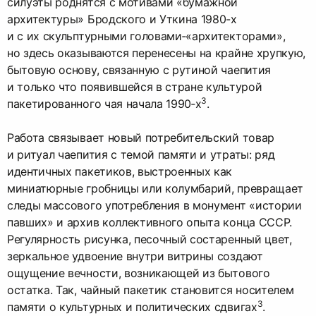
силуэты роднятся с мотивами «бумажной
архитектуры» Бродского и Уткина 1980-х
и с их скульптурными головами‑«архитекторами»,
но здесь оказываются перенесены на крайне хрупкую,
бытовую основу, связанную с рутиной чаепития
и только что появившейся в стране культурой
3
пакетированного чая начала 1990‑х
.
Работа связывает новый потребительский товар
и ритуал чаепития с темой памяти и утраты: ряд
идентичных пакетиков, выстроенных как
миниатюрные гробницы или колумбарий, превращает
следы массового употребления в монумент «истории
павших» и архив коллективного опыта конца СССР.
Регулярность рисунка, песочный состаренный цвет,
зеркальное удвоение внутри витрины создают
ощущение вечности, возникающей из бытового
остатка. Так, чайный пакетик становится носителем
3
памяти о культурных и политических сдвигах
.