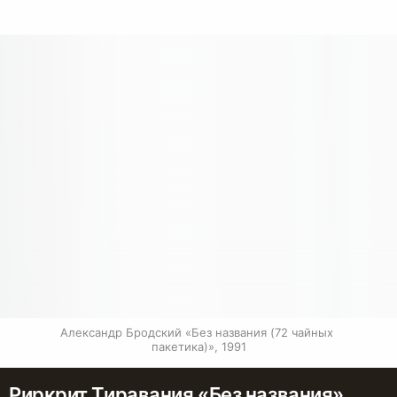
Александр Бродский «Без названия (72 чайных 
пакетика)», 1991
Риркрит Тиравания «Без названия»,