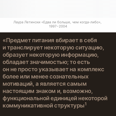
Лаура Летински «Едва ли больше, чем когда-либо», 
1997−2004
«Предмет питания вбирает в себя
и транслирует некоторую ситуацию,
образует некоторую информацию,
обладает значимостью; то есть
он не просто указывает на комплекс
более или менее сознательных
мотиваций, а является самым
настоящим знаком и, возможно,
функциональной единицей некоторой
1
коммуникативной структуры