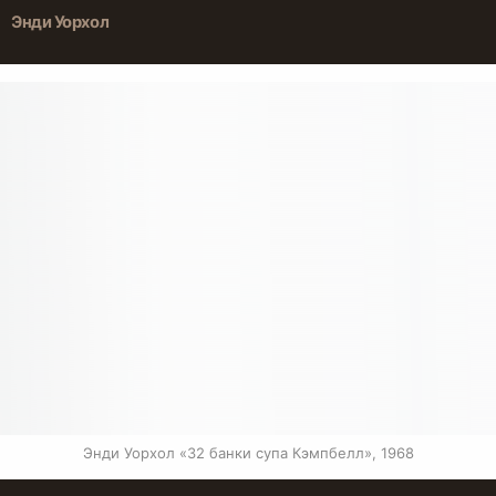
Энди Уорхол
Энди Уорхол «32 банки супа Кэмпбелл», 1968