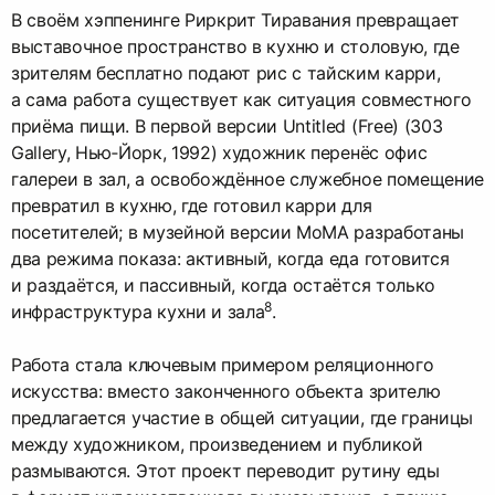
В своём хэппенинге Риркрит Тиравания превращает
выставочное пространство в кухню и столовую, где
зрителям бесплатно подают рис с тайским карри,
а сама работа существует как ситуация совместного
приёма пищи. В первой версии Untitled (Free) (303
Gallery, Нью‑Йорк, 1992) художник перенёс офис
галереи в зал, а освобождённое служебное помещение
превратил в кухню, где готовил карри для
посетителей; в музейной версии MoMA разработаны
два режима показа: активный, когда еда готовится
и раздаётся, и пассивный, когда остаётся только
8
инфраструктура кухни и зала
.​
Работа стала ключевым примером реляционного
искусства: вместо законченного объекта зрителю
предлагается участие в общей ситуации, где границы
между художником, произведением и публикой
размываются. Этот проект переводит рутину еды