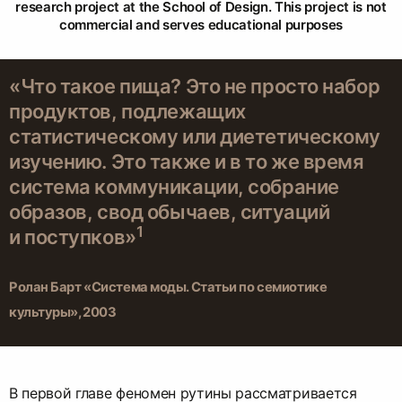
research project at the School of Design. This project is not
commercial and serves educational purposes
«Что такое пища? Это не просто набор
продуктов, подлежащих
статистическому или диететическому
изучению. Это также и в то же время
система коммуникации, собрание
образов, свод обычаев, ситуаций
1
и поступков»
Ролан Барт «Система моды. Статьи по семиотике
культуры», 2003
В первой главе феномен рутины рассматривается