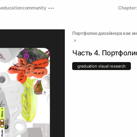
s
education
community
Chapter
Портфолио дизайнера как и
Часть 4. Портфоли
graduation visual research