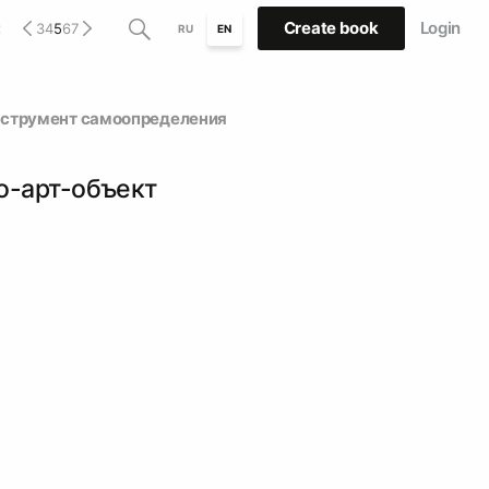
:
Create book
Login
3
4
5
6
7
RU
EN
нструмент самоопределения
о-арт-объект