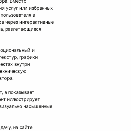
ора. Вместо
ия услуг или избранных
 пользователя в
ра через интерактивные
ра, разлетающиеся
моциональный и
текстур, графики
ектах внутри
техническую
втора.
т, а показывает
ент иллюстрирует
 визуально насыщенные
дачу, на сайте