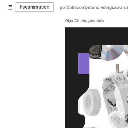
hseanimation
portfolio
competencies
tags
award
Olga  Chernogorodova