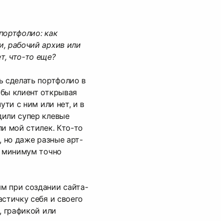
портфолио: как
, рабочий архив или
т, что-то еще?
ь сделать портфолио в
обы клиент открывая
ути с ним или нет, и в
дили супер клевые
ли мой стилек. Кто-то
, но даже разные арт-
к минимум точно
м при создании сайта-
астичку себя и своего
, графикой или