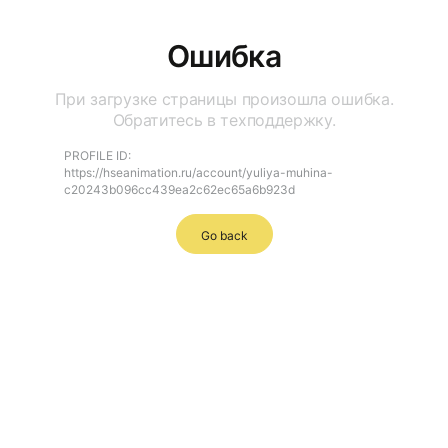
Ошибка
При загрузке страницы произошла ошибка.
Обратитесь в техподдержку.
PROFILE ID:
https://hseanimation.ru/account/yuliya-muhina-
c20243b096cc439ea2c62ec65a6b923d
Go back