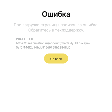
Ошибка
При загрузке страницы произошла ошибка.
Обратитесь в техподдержку.
PROFILE ID:
https://hseanimation.ru/account/marfa-lyublinskaya-
5af0f446f2c14bdd915d9759b22848d0
Go back