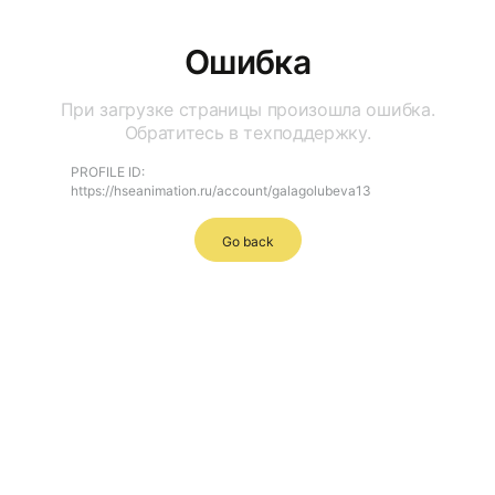
Ошибка
При загрузке страницы произошла ошибка.
Обратитесь в техподдержку.
PROFILE ID:
https://hseanimation.ru/account/galagolubeva13
Go back