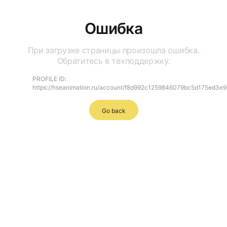
Ошибка
При загрузке страницы произошла ошибка.
Обратитесь в техподдержку.
PROFILE ID:
https://hseanimation.ru/account/f8d992c1259846079bc5d175ed3e9
Go back