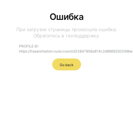
Ошибка
При загрузке страницы произошла ошибка.
Обратитесь в техподдержку.
PROFILE ID:
https://hseanimation.ru/account/d23847856a814c2d8869250099b
Go back