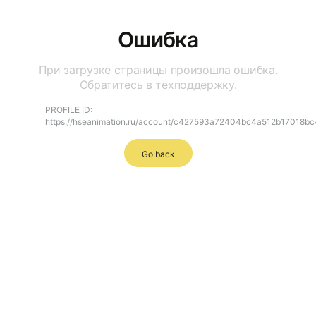
Ошибка
При загрузке страницы произошла ошибка.
Обратитесь в техподдержку.
PROFILE ID:
https://hseanimation.ru/account/c427593a72404bc4a512b17018b
Go back