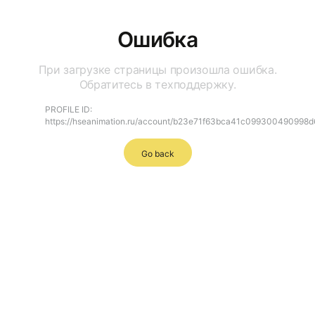
Ошибка
При загрузке страницы произошла ошибка.
Обратитесь в техподдержку.
PROFILE ID:
https://hseanimation.ru/account/b23e71f63bca41c099300490998
Go back