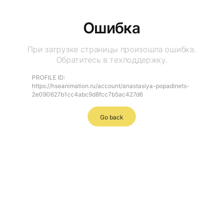
Ошибка
При загрузке страницы произошла ошибка.
Обратитесь в техподдержку.
PROFILE ID:
https://hseanimation.ru/account/anastasiya-popadinets-
2e090627b1cc4abc9d8fcc7b5ac427d6
Go back