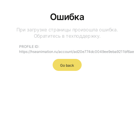
Ошибка
При загрузке страницы произошла ошибка.
Обратитесь в техподдержку.
PROFILE ID:
https://hseanimation.ru/account/ad20e774dc0049ee9eba9211bf6a
Go back