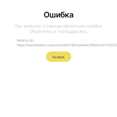
Ошибка
При загрузке страницы произошла ошибка.
Обратитесь в техподдержку.
PROFILE ID:
https://hseanimation.ru/account/8a079815a4bb436fb54e7a17002c
Go back