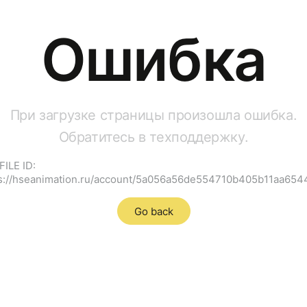
Ошибка
При загрузке страницы произошла ошибка.
Обратитесь в техподдержку.
ILE ID:
s://hseanimation.ru/account/5a056a56de554710b405b11aa65
Go back