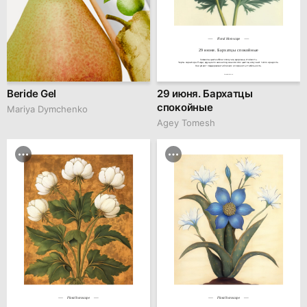
Floral Horoscope
29 июня. Бархатцы спокойные
Символы цветка: Благополучие, здоровье, стойкость.

Черты характера: Люди, идущие по жизни под знаком этих цветов, излучают тепло и радость.

Они умеют поддерживать близких и сохранять стабильность.
hseanimation.ru
Beride Gel
29 июня. Бархатцы
спокойные
Mariya Dymchenko
Agey Tomesh
Floral horoscope
Floral horoscope