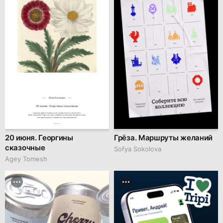
Floral horoscope
20 июня. Георгины сказочные
Символы цветка: Уникальность, загадочность, утончённость.

Черты характера: Люди этого дня обладают необычным взглядом на мир.

Они ценят красоту и стремятся к самовыражению.
hseanimation.ru
20 июня. Георгины
Грёза. Маршруты желаний
сказочные
Sofya Sokolova
Agey Tomesh