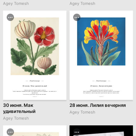
Agey Tomesh
Agey Tomesh
Floral horoscope
Floral horoscope
30 июня. Мак удивительный
28 июня. Лилия вечерняя
Символы цветка: Исцеление, защита, энергия.

Символы цветка: Тайна, мечтательность, магия.

Черты характера: Родившиеся в день этого цветка заботятся о здоровье — как своём, так и 
Черты характера: Родившиеся в день этого цветка загадочны и полны идей.

окружающих.

Они стремятся к новым открытиям и вдохновляют других на приключения.
Они сильны и устойчивы к жизненным вызовам.
hseanimation.ru
hseanimation.ru
30 июня. Мак
28 июня. Лилия вечерняя
удивительный
Agey Tomesh
Agey Tomesh