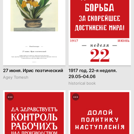
Floral horoscope
27 июня. Ирис поэтический
Символы цветка: Утончённость, скрытая сила, мечтательность.

Черты характера: Родившиеся в день этого цветка обладают внутренней гармонией и лёгкостью.

Они мечтательны, но при этом твёрдо стоят на ногах.
hseanimation.ru
27 июня. Ирис поэтический
1917 год. 22-я неделя.
29.05–04.06
Agey Tomesh
historical book