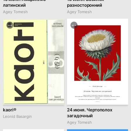
латинский
разносторонний
Agey Tomesh
Agey Tomesh
Floral Horoscope
24 июня. Чертополох загадочный
Символы цветка: Спокойствие, загадочность, внутренняя сила.

Черты характера: Родившиеся в день этого цветка обладают таинственным обаянием и глубокой 
интуицией.

Они предпочитают действовать без лишнего шума, но всегда добиваются своего.
hseanimation.ru
kaori®
24 июня. Чертополох
загадочный
Leonid Basargin
Agey Tomesh