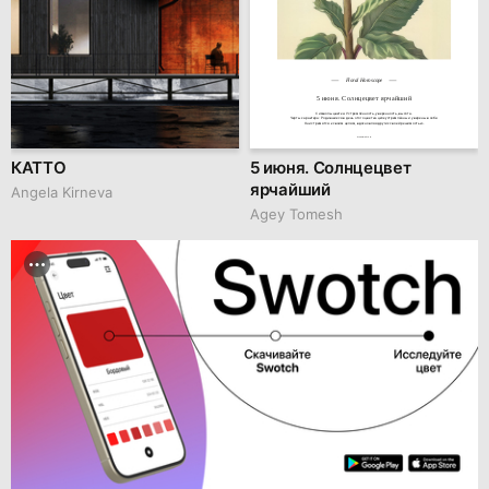
Floral Horoscope
5 июня. Солнцецвет ярчайший
Символы цветка: Устремлённость, уверенность, высота.

Черты характера: Родившиеся в день этого цветка целеустремлённы и уверены в себе.

Они стремятся к своим целям, вдохновляя других своей решимостью.
hseanimation.ru
КАТТО
5 июня. Солнцецвет
ярчайший
Angela Kirneva
Agey Tomesh