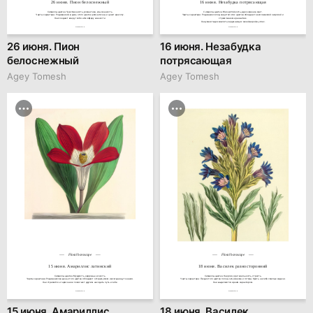
26 июня. Пион белоснежный
16 июня. Незабудка потрясающая
Символы цветка: Чувственность, романтика, изысканность.

Символы цветка: Жизнестойкость, вдохновение, свет.

Черты характера: Родившиеся в день этого цветка романтичны и ценят красоту.

Черты характера: Родившиеся под защитой этих цветов обладают неиссякаемой энергией и 
Они создают вокруг себя атмосферу нежности.
стремлением к развитию.

Они умеют вдохновлять окружающих своей верой в успех.
hseanimation.ru
hseanimation.ru
26 июня. Пион
16 июня. Незабудка
белоснежный
потрясающая
Agey Tomesh
Agey Tomesh
Floral horoscope
Floral horoscope
15 июня. Амариллис латинский
18 июня. Василек разносторонний
Символы цветка: Мудрость, здоровье, ясность.

Символы цветка: Энергия, оригинальность, страсть.

Черты характера: Родившиеся в день этого цветка обладают острым умом и всегда ищут знания.

Черты характера: Люди этого цветка полны энтузиазма и готовы брать на себя смелые задачи.

Они стремятся к гармонии и помогают другим находить путь к себе.
Они выделяются ярким характером.
hseanimation.ru
hseanimation.ru
15 июня. Амариллис
18 июня. Василек