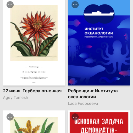
Floral horoscope
22 июня. Гербера огненная
Символы цветка: Свобода, сила, красота.

Черты характера: Люди этого цветка независимы и сильны.

Они обладают утончённой натурой и любят природу.
hseanimation.ru
22 июня. Гербера огненная
Ребрендинг Института
океанологии
Agey Tomesh
Lada Fedoseeva