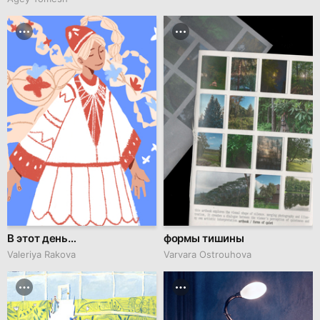
В этот день…
формы тишины
Valeriya Rakova
Varvara Ostrouhova