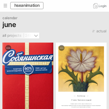
hseanimation
Login
calendar
june
actual
all projects  | 248
Floral Horoscope
17 июня. Чертополох мудрый
Символы цветка: Чистота, защита, глубина мысли.

Черты характера: Родившиеся в день этого цветка обладают мудростью и сильным характером.

Они ценят знания и умеют видеть суть вещей.