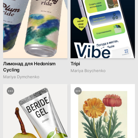
Лимонад для Hedonism
Tripi
Cycling
Mariya Boychenko
Mariya Dymchenko