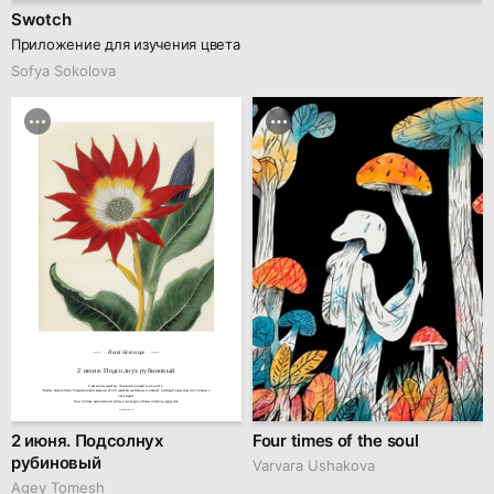
Swotch
Приложение для изучения цвета
Sofya Sokolova
Floral Horoscope
2 июня. Подсолнух рубиновый
Символы цветка: Энергия, защита, ясность.

Черты характера: Родившиеся в день этого цветка активны и умеют находить выход из сложных 
ситуаций.

Они полны жизненной силы и всегда готовы помочь другим.
hseanimation.ru
2 июня. Подсолнух
Four times of the soul
рубиновый
Varvara Ushakova
Agey Tomesh