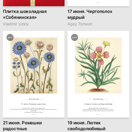
hseanimation.ru
Плитка шоколадная
17 июня. Чертополох
«Собянинская»
мудрый
Vladimir Uzkiy
Agey Tomesh
Floral Horoscope
Floral Horoscope
21 июня. Ромашки радостные
19 июня. Лютик свободолюбивый
Символы цветка: Оптимизм, тепло, преданность.

Символы цветка: Радость, здоровье, тепло.

Черты характера: Родившиеся в день этого цветка умеют находить радость в жизни и делиться ею с 
Черты характера: Рождённые в этот день излучают свет и заботу.

окружающими.

Они помогают другим находить радость даже в простых моментах.
Они преданны своим идеалам и близким.
hseanimation.ru
hseanimation.ru
21 июня. Ромашки
19 июня. Лютик
радостные
свободолюбивый