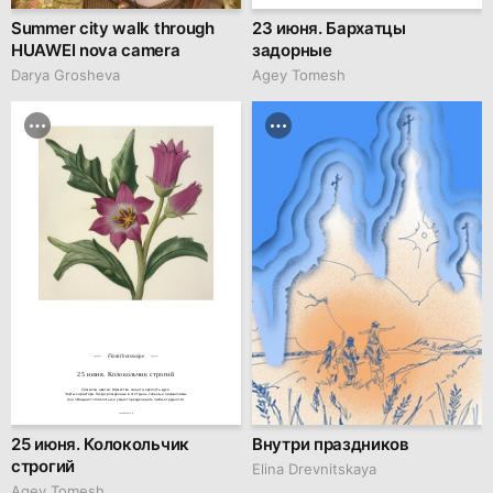
Summer city walk through
23 июня. Бархатцы
HUAWEI nova camera
задорные
Darya Grosheva
Agey Tomesh
Floral horoscope
25 июня. Колокольчик строгий
Символы цветка: Мужество, защита, крепость духа.

Черты характера: Люди, рожденные в этот день, сильны и независимы.

Они обладают стойкостью и умеют преодолевать любые трудности.
hseanimation.ru
25 июня. Колокольчик
Внутри праздников
строгий
Elina Drevnitskaya
Agey Tomesh