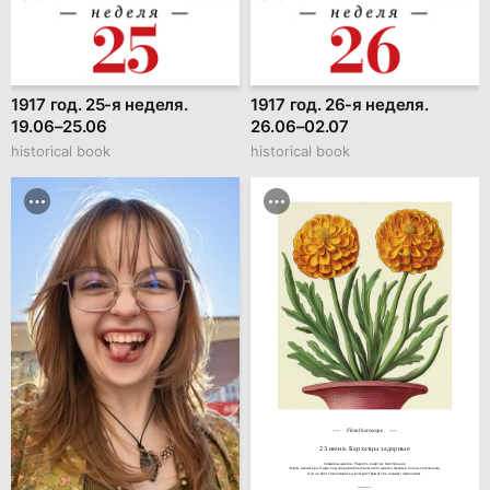
1917 год. 25-я неделя.
1917 год. 26-я неделя.
19.06–25.06
26.06–02.07
historical book
historical book
Floral horoscope
23 июня. Бархатцы задорные
Символы цветка: Радость, энергия, бесстрашие.

Черты характера: Люди под покровительством этого цветка смелы и полны энтузиазма.

Они не боятся рисковать и всегда стремятся к новым горизонтам.
hseanimation.ru