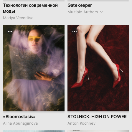
Технологии современной
Gatekeeper
моды
Multiple Authors
Mariya Veveritsa
«Bloomostasis»
STOLNICK: HIGH ON POWER
Alina Abunagimova
Anton Kochnev