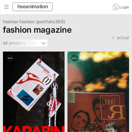
hseanimation
Login
fashion
fashion (portfolio365)
fashion magazine
actual
all projects  | 356