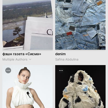
фэшн газета «Сисмә»
denim
Multiple Authors
Safina Abdulina