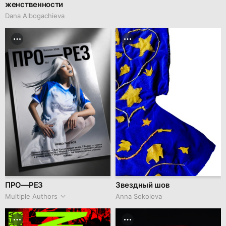
женственности
Dana Albogachieva
ПРО—РЕЗ
Звездный шов
Multiple Authors
Anna Sokolova