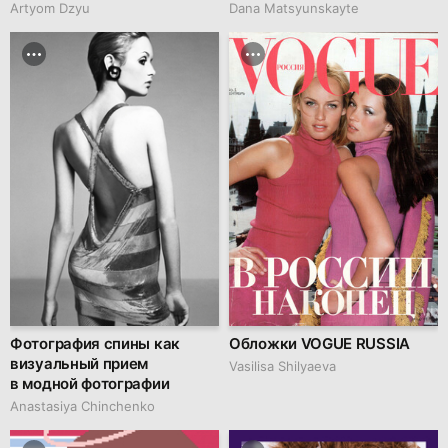
Artyom Dzyu
Dana Matsyunskayte
Фотография спины как
Обложки VOGUE RUSSIA
визуальный прием
Vasilisa Shilyaeva
в модной фотографии
Anastasiya Chinchenko