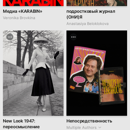
Медиа «KARABIN»
подростковый журнал
(ОНИ)Я
Veronika Brovkina
Anastasiya Beloklokova
New Look 1947:
Непосредственность
переосмысление
Multiple Authors