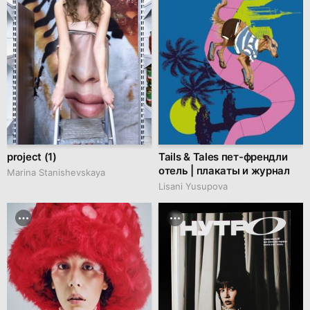
project (1)
Tails & Tales пет-френдли
отель | плакаты и журнал
Marina Stanishevskaya
Lisani Yusupova