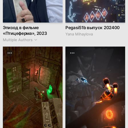
Эпизод в фильме
Pegasi51b выпуск 202400
«Птицеферма», 2023
Yana Mihaylova
Multiple Authors