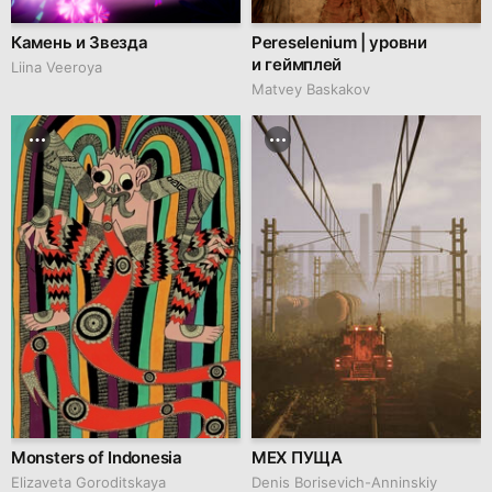
Камень и Звезда
Pereselenium | уровни
и геймплей
Liina Veeroya
Matvey Baskakov
Monsters of Indonesia
МЕХ ПУЩА
Elizaveta Goroditskaya
Denis Borisevich-Anninskiy