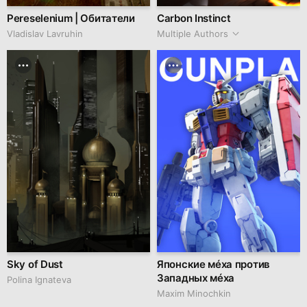
Pereselenium | Обитатели
Carbon Instinct
Vladislav Lavruhin
Multiple Authors
Sky of Dust
Японские мéха против
Западных мéха
Polina Ignateva
Maxim Minochkin