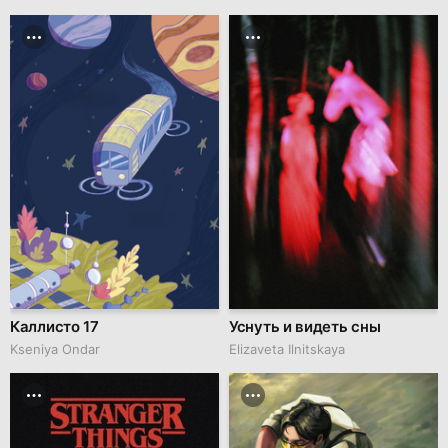
Каллисто 17
Уснуть и видеть сны
Kseniya Ondar
Elizaveta Ilnitskaya