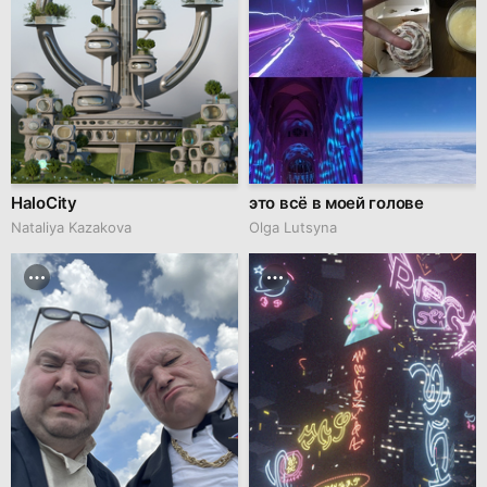
HaloCity
это всё в моей голове
Nataliya Kazakova
Olga Lutsyna