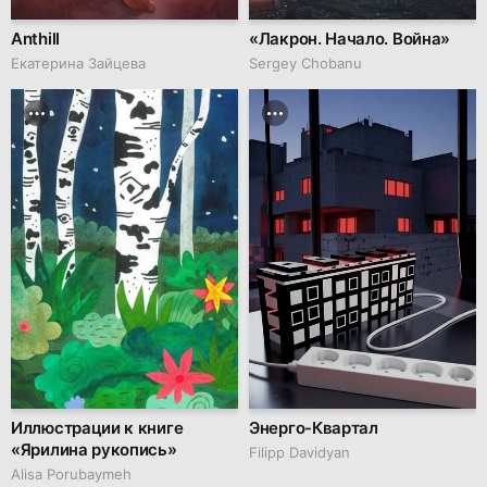
Anthill
«Лакрон. Начало. Война»
Екатерина Зайцева
Sergey Chobanu
Иллюстрации к книге
Энерго-Квартал
«Ярилина рукопись»
Filipp Davidyan
Alisa Porubaymeh