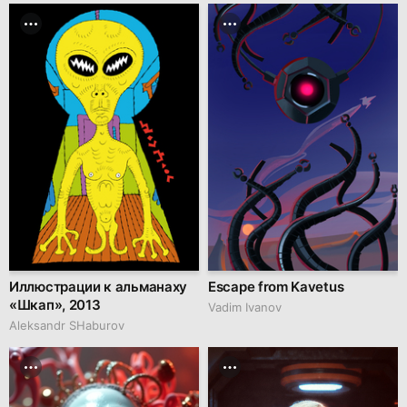
Иллюстрации к альманаху
Escape from Kavetus
«Шкап», 2013
Vadim Ivanov
Аleksandr SHaburov