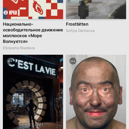
Национально-
Frostbitten
освободительное движение
Sofiya Denisova
моллюсков «Море
Волнуется»
Elizaveta Kiseleva