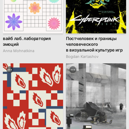
вайб лаб. лаборатория
Постчеловек и границы
эмоций
человеческого
в визуальной культуре игр
Anna Mohnatkina
Bogdan Kartashov