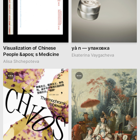
Visualization of Chinese
yà n — упаковка
People &apos; s Medicine
Ekaterina Vaygacheva
Alisa Shchepoteva