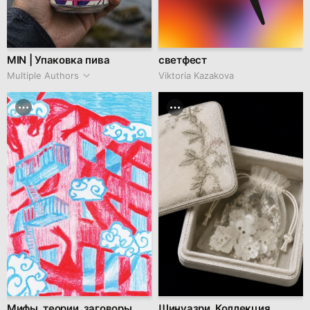
MIN | Упаковка пива
светфест
Multiple Authors
Viktoria Kazakova
Мифы, теории, заговоры
Шинуазри. Коллекция