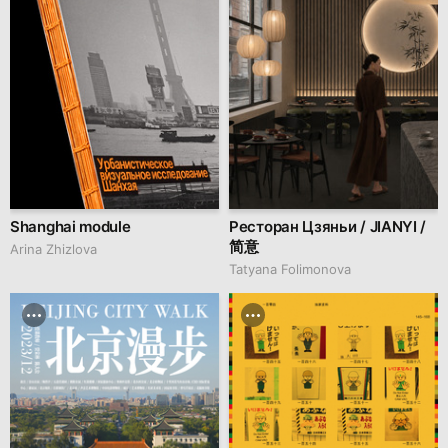
Shanghai module
Ресторан Цзяньи / JIANYI /
简意
Arina Zhizlova
Tatyana Folimonova