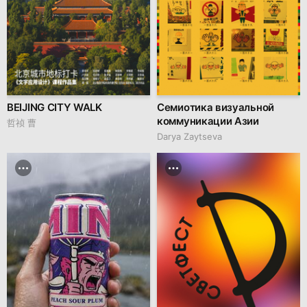
BEIJING CITY WALK
Семиотика визуальной
коммуникации Азии
哲祯 曹
Darya Zaytseva