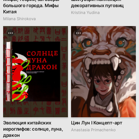
большого города. Мифы
декоративных пуговиц
Китая
Kristina Yudina
Milana Shirokova
Эволюция китайских
Цин Лун I Концепт-арт
иероглифов: солнце, луна,
Anastasia Primachenko
дракон