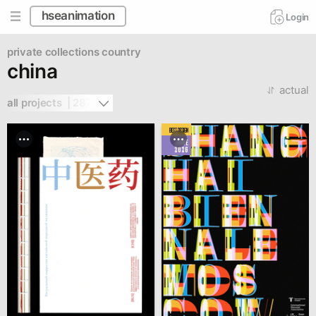
hseanimation
Login
private collections
country
china
actual
all projects  | 287
BEST DESIGN
JUNE
2026