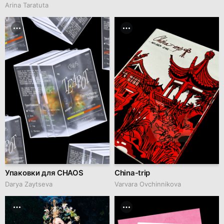
Arina Taratuta
Упаковки для CHAOS
China-trip
Darya Zaytseva
Varvara Ovchinnikova