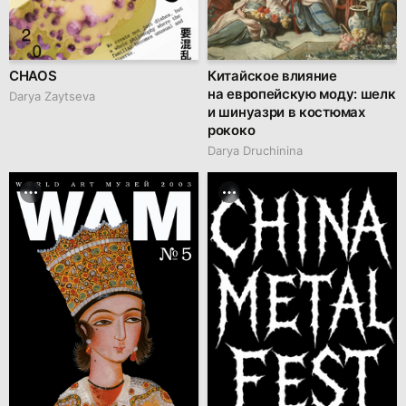
CHAOS
Китайское влияние
на европейскую моду: шелк
Darya Zaytseva
и шинуазри в костюмах
рококо
Darya Druchinina