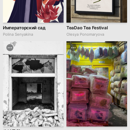
Императорский сад
TeaDao Tea Festival
Polina Senyakina
Olesya Ponomaryova