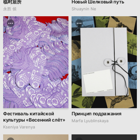
临时居所
Новый Шелковый путь
永胜 侯
Shuaynin Ne
Фестиваль китайской
Принцип подражания
культуры «Весенний слёт»
Marfa Lyublinskaya
Kseniya Varenya