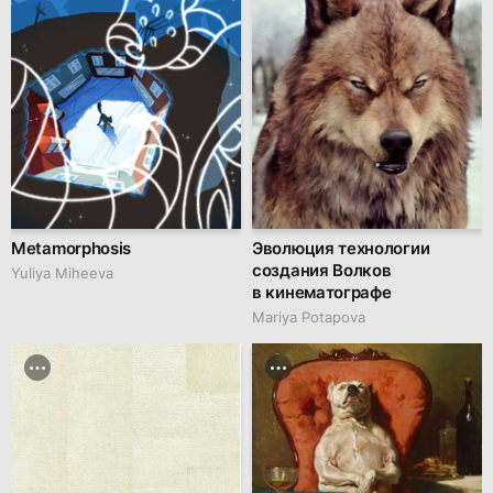
Metamorphosis
Эволюция технологии
создания Волков
Yuliya Miheeva
в кинематографе
Mariya Potapova