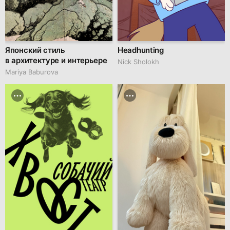
Японский стиль
Headhunting
в архитектуре и интерьере
Nick Sholokh
Mariya Baburova