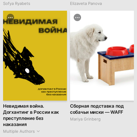
Sofya Ryabets
Elizaveta Panova
Невидимая война.
Сборная подставка под
Догхантинг в России как
собачьи миски — WAFF
преступление без
Mariya Grinberg
наказания
Multiple Authors