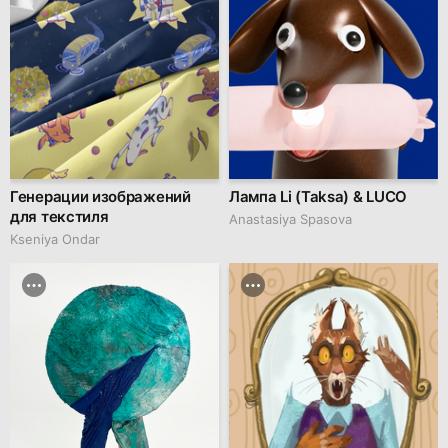
Генерации изображений
Лампа Li (Taksa) & LUCO
для текстиля
Anastasiya Spasova
Kseniya Ondar