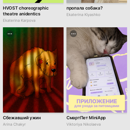
HVOST choreographic
пропала собака?
theatre anidentics
Ekaterina Kiyashko
Ekaterina Karpova
Сбежавший ужин
СмартПет MiniApp
Arina Chakyr
Viktoriya Nikolaeva