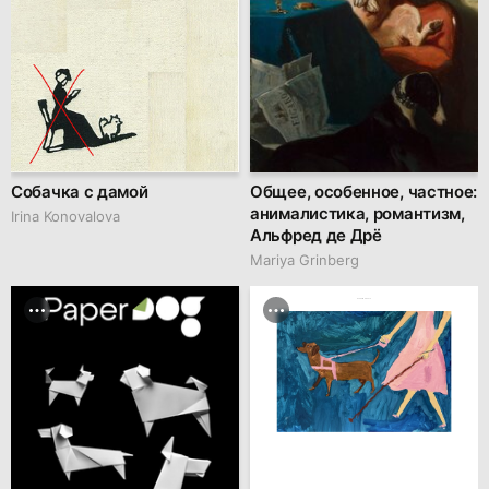
Собачка с дамой
Общее, особенное, частное:
анималистика, романтизм,
Irina Konovalova
Альфред де Дрё
Mariya Grinberg
hseanimation.ru