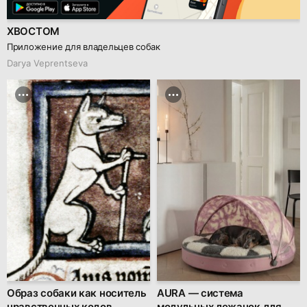
ХВОСТОМ
Приложение для владельцев собак
Darya Veprentseva
Образ собаки как носитель
AURA — система
нравственных кодов
модульных лежанок для