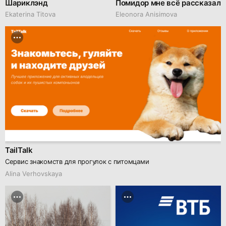
Шариклэнд
Помидор мне всё рассказал
Ekaterina Titova
Eleonora Anisimova
TailTalk
Сервис знакомств для прогулок с питомцами
Alina Verhovskaya