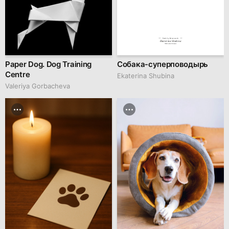
Family Museum
Ekaterina Shubina
Собака-суперповодырь
Paper Dog. Dog Training
Собака-суперповодырь
Centre
Ekaterina Shubina
Valeriya Gorbacheva