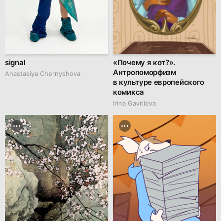
signal
«Почему я кот?».
Антропоморфизм
Anastasiya Chernyshova
в культуре европейского
комикса
Irina Gavrilova