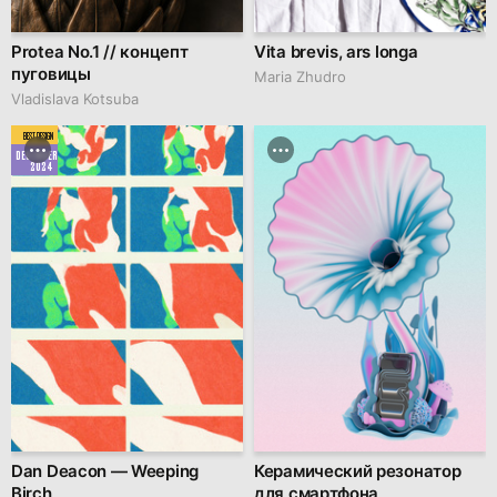
Protea No.1 // концепт
Vita brevis, ars longa
пуговицы
Maria Zhudro
Vladislava Kotsuba
BEST DESIGN
DECEMBER
2024
Dan Deacon — Weeping
Керамический резонатор
Birch
для смартфона