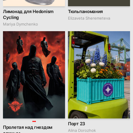
Лимонад для Hedonism
Тюльпаномания
Cycling
Elizaveta Sheremeteva
Mariya Dymchenko
Порт 23
Пролетая над гнездом
Alina Dorozhok