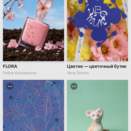
FLORA
Цветик — цветочный бутик
Polina Kuznetsova
Vera Zenina