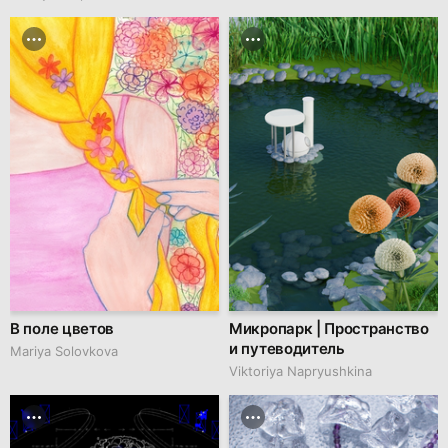
В поле цветов
Микропарк | Пространство
и путеводитель
Mariya Solovkova
Viktoriya Napryushkina