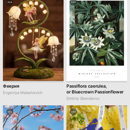
№VZ 17250003
BIOLOGY COLLECTION
hseanimation.ru
Феерия
Passiflora caerulea,
or Bluecrown Passionflower
Evgeniya Malashevich
Dmitriy Skenderov