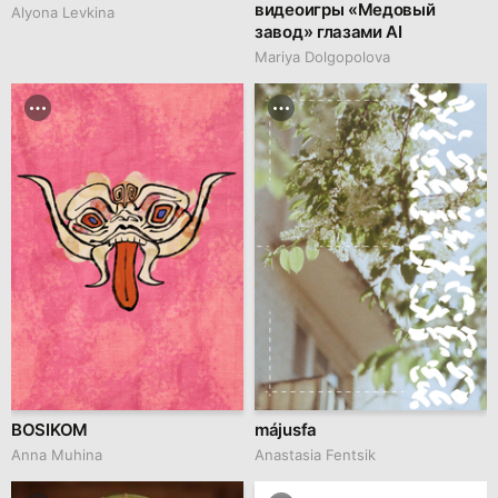
видеоигры «Медовый
Alyona Levkina
завод» глазами AI
Mariya Dolgopolova
BOSIKOM
májusfa
Anna Muhina
Anastasia Fentsik