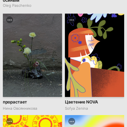
осиным
Oleg Paschenko
прорастает
Цветение NOVA
Нина Овсянникова
Sofya Zenina