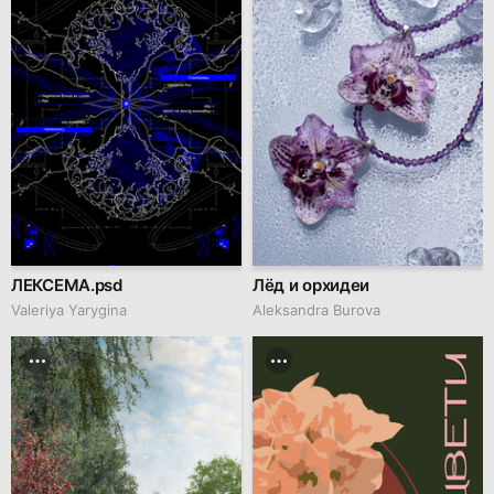
ЛЕКСЕМА.psd
Лёд и орхидеи
Valeriya Yarygina
Aleksandra Burova