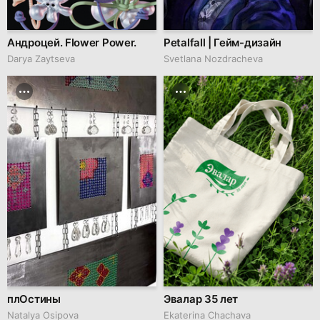
Андроцей. Flower Power.
Petalfall | Гейм-дизайн
Darya Zaytseva
Svetlana Nozdracheva
плОстины
Эвалар 35 лет
Natalya Osipova
Ekaterina Chachava