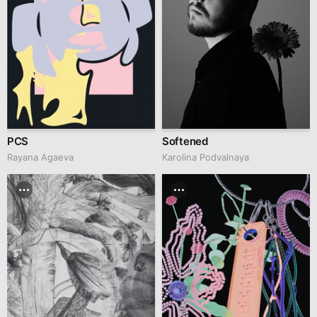
PCS
Softened
Rayana Agaeva
Karolina Podvalnaya