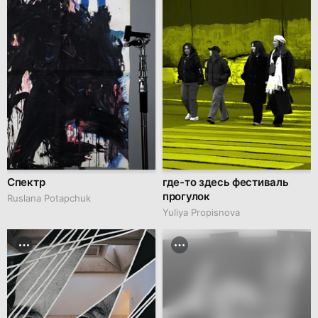
Спектр
где-то здесь фестиваль
прогулок
Ruslana Potapchuk
Yuliya Propisnova