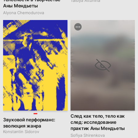
Taisiya Altunina
Аны Мендьеты
Alyona Chemodurova
След как тело, тело как
Звуковой перформанс:
след: исследование
эволюция жанра
практик Аны Мендьеты
Konstantin Sidorov
Sofiya Shirenkova