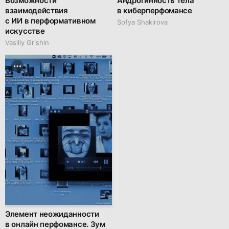
Возможности
Андрогинность тела
взаимодействия
в киберперфомансе
с ИИ в перформативном
Sofya Shakirova
искусстве
Vasiliy Grishin
Элемент неожиданности
в онлайн перфомансе. Зум