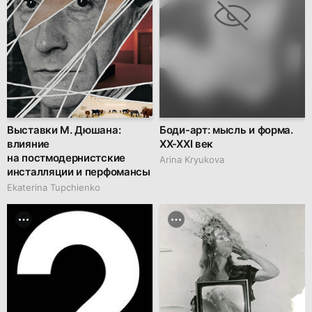
Выставки М. Дюшана:
Боди-арт: мысль и форма.
влияние
ХХ-ХХI век
на постмодернистские
Arina Kryukova
инсталляции и перфомансы
Ekaterina Tupchienko