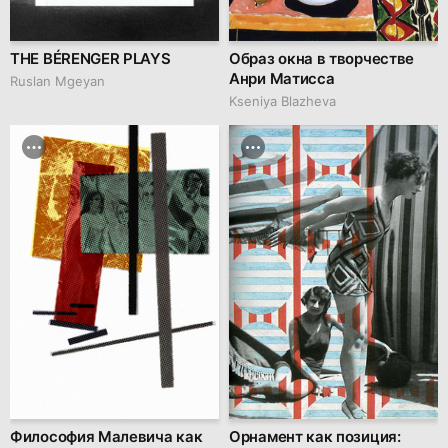
THE BÉRENGER PLAYS
Образ окна в творчестве
Анри Матисса
Ruslan Mgeyan
Kseniya Blazheva
Философия Малевича как
Орнамент как позиция: