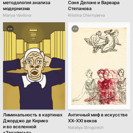
методология анализа
Соня Делоне и Варвара
модернизма
Степанова
Mariya Vavilova
Kristina Chernyaeva
Лиминальность в картинах
Античный миф в искусстве
Джорджо де Кирико
XX–XXI веков
и во вселенной
Nataliya Strogovich
«Закулисья»