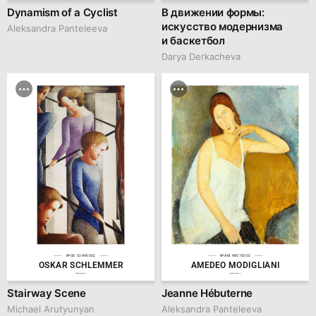
Dynamism of a Cyclist
В движении формы:
искусство модернизма
Aleksandra Panteleeva
и баскетбол
Darya Derkacheva
№OS 52490002
№AM 98570002
OSKAR SCHLEMMER
AMEDEO MODIGLIANI
hseanimation.ru
hseanimation.ru
Stairway Scene
Jeanne Hébuterne
Michael Arutyunyan
Aleksandra Panteleeva