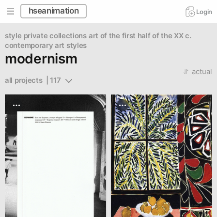
hseanimation
Login
style
private collections
art of the first half of the XX c.
contemporary art styles
modernism
actual
all projects  | 117