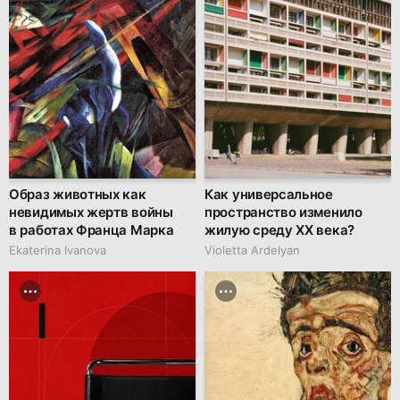
Образ животных как
Как универсальное
невидимых жертв войны
пространство изменило
в работах Франца Марка
жилую среду XX века?
Ekaterina Ivanova
Violetta Ardelyan