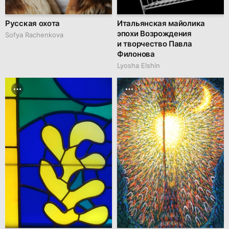
Русская охота
Итальянская майолика
эпохи Возрождения
Sofya Rachenkova
и творчество Павла
Филонова
Lyosha Elshin