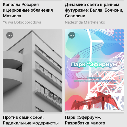
Капелла Розария
Динамика света в раннем
и церковные облачения
футуризме: Балла, Боччони,
Матисса
Северини
Yuliya Dolgoborodova
Nadezhda Martynenko
Против самих себя.
Парк «Эфириум».
Радикальные модернисты
Разработка малого