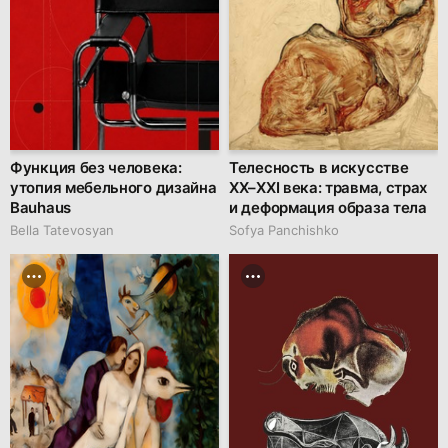
Функция без человека:
Телесность в искусстве
утопия мебельного дизайна
XX–XXI века: травма, страх
Bauhaus
и деформация образа тела
Bella Tatevosyan
Sofya Panchishko