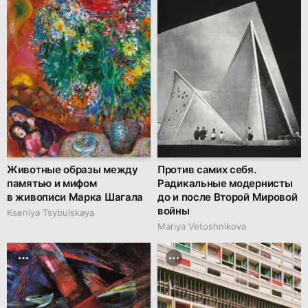
Животные образы между
Против самих себя.
памятью и мифом
Радикальные модернисты
в живописи Марка Шагала
до и после Второй Мировой
войны
Kseniya Tsybulskaya
Mariya Vetoshnikova