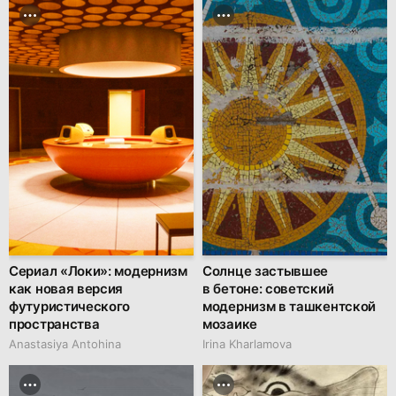
Сериал «Локи»: модернизм
Солнце застывшее
как новая версия
в бетоне: советский
футуристического
модернизм в ташкентской
пространства
мозаике
Anastasiya Antohina
Irina Kharlamova