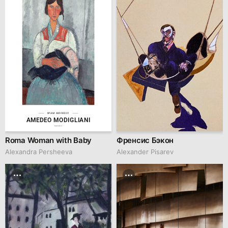
№AM 48990001
AMEDEO MODIGLIANI
hseanimation.ru
Roma Woman with Baby
Френсис Бэкон
Alexandra Persheeva
Alexander Pisarev