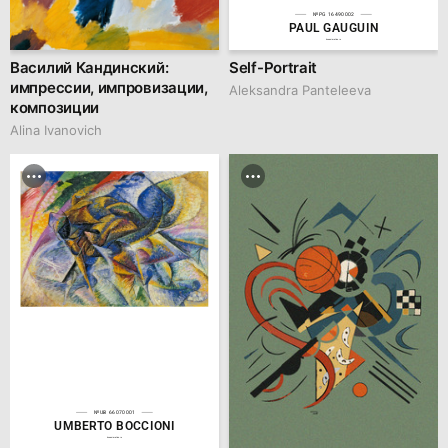
№PG 16490002
PAUL GAUGUIN
hseanimation.ru
Василий Кандинский:
Self-Portrait
импрессии, импровизации,
Aleksandra Panteleeva
композиции
Alina Ivanovich
№UB 66070001
UMBERTO BOCCIONI
hseanimation.ru