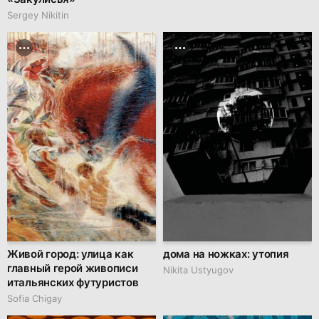
Sergey Nikitin
Живой город: улица как
дома на ножках: утопия
главный герой живописи
Nikita Ustyugov
итальянских футуристов
Sofia Chigay