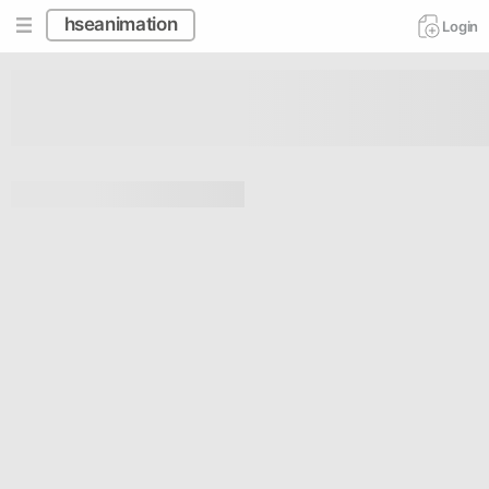
Ошибка
При загрузке страницы произошла ошибка.
Обратитесь в техподдержку.
PROFILE ID:
https://hseanimation.ru/tag/56a474abc8e1448d96a536a9c584141f
Go back