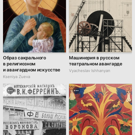
Образ сакрального
Машинерия в русском
в религиозном
театральном авангарде
и авангардном искусстве
Vyacheslav Ishhanyan
Kseniya Zueva