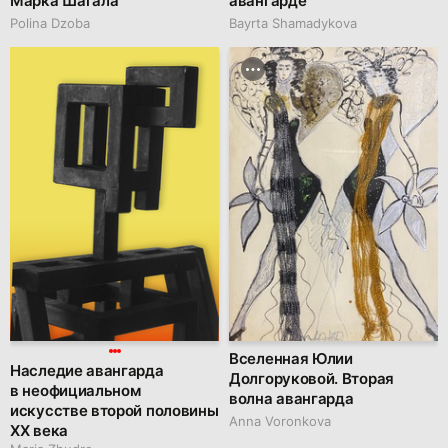
Марка Шагала
авангарде
Polina Dzoba
Bayrta Shamadykova
Вселенная Юлии
Наследие авангарда
Долгоруковой. Вторая
в неофициальном
волна авангарда
искусстве второй половины
Anna Voronkova
XX века