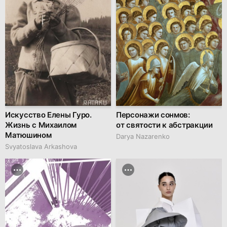
Искусство Елены Гуро.
Персонажи сонмов:
Жизнь с Михаилом
от святости к абстракции
Матюшином
Darya Nazarenko
Svyatoslava Arkashova