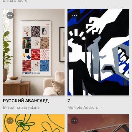
Maria Zhudro
РУССКИЙ АВАНГАРД
7
Ekaterina Zasypkina
Multiple Authors