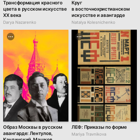
Трансформация красного
Круг
цвета в русском искусстве
в восточнохристианском
XX века
искусстве и авангарде
Darya Nazarenko
Natalya Kolesnichenko
Образ Москвы в русском
ЛЕФ: Приказы по форме
авангарде: Лентулов,
Mariya Travnikova
Кандинский, Машков