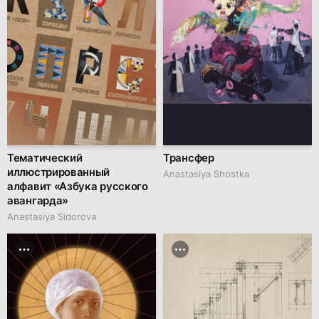
Тематический
Трансфер
иллюстрированный
Anastasiya Shostka
алфавит «Азбука русского
авангарда»
Anastasiya Sidorova