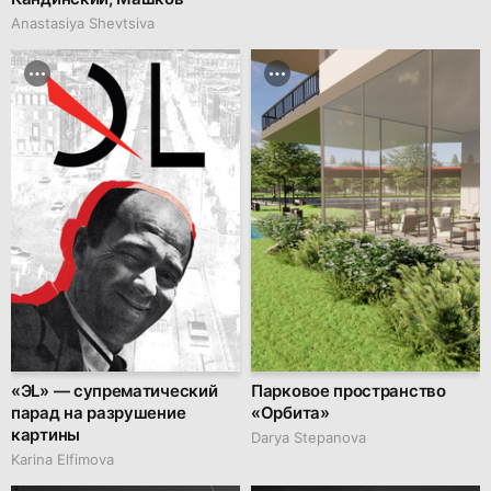
Anastasiya Shevtsiva
«ЭL» — супрематический
Парковое пространство
парад на разрушение
«Орбита»
картины
Darya Stepanova
Karina Elfimova