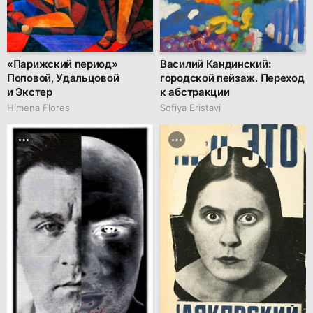
«Парижский период»
Василий Кандинский:
Поповой, Удальцовой
городской пейзаж. Переход
и Экстер
к абстракции
Himena Flores
Sofiya Eristavi