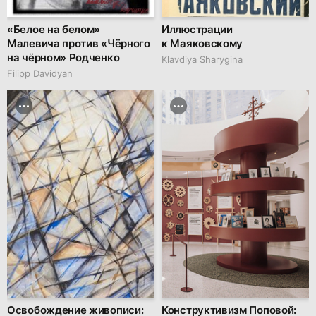
«Белое на белом»
Иллюстрации
Малевича против «Чёрного
к Маяковскому
на чёрном» Родченко
Klavdiya Sharygina
Filipp Davidyan
Освобождение живописи:
Конструктивизм Поповой: