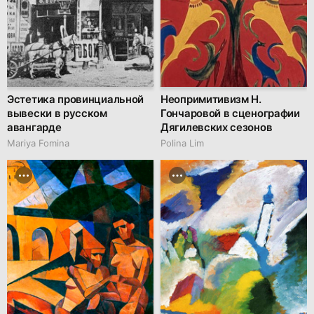
Эстетика провинциальной
Неопримитивизм Н.
вывески в русском
Гончаровой в сценографии
авангарде
Дягилевских сезонов
Mariya Fomina
Polina Lim