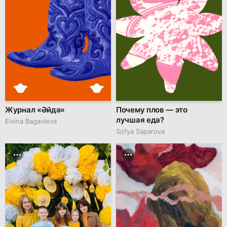
Журнал «Әйдә»
Почему плов — это
лучшая еда?
Elvina Bagavieva
Sofya Saparova