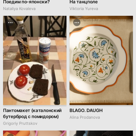
Поедим по-японски?
На танцполе
Nataliya Kovaleva
Viktoria Yureva
Пантомакет (каталонский
BLAGO. DAUGH
бутерброд с помидором)
Alina Prodanova
Grigoriy Pruttskov