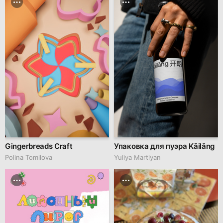
Gingerbreads Craft
Упаковка для пуэра Kāilǎng
Polina Tomilova
Yuliya Martiyan