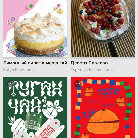
Лимонный пирог с меренгой
Десерт Павлова
Sofya Kozodaeva
Evgeniya Kalashnikova