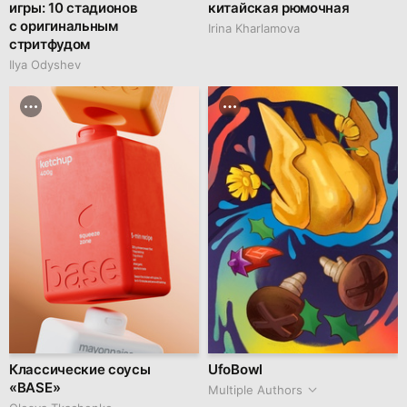
игры: 10 стадионов
китайская рюмочная
с оригинальным
Irina Kharlamova
стритфудом
Ilya Odyshev
Классические соусы
UfoBowl
«BASE»
Multiple Authors