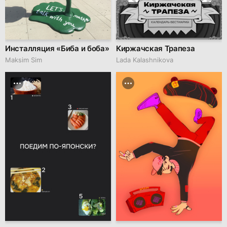
Инсталляция «Биба и боба»
Киржачская Трапеза
Maksim Sim
Lada Kalashnikova