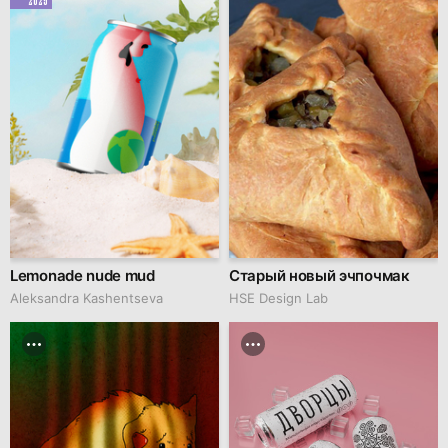
Lemonade nude mud
Старый новый эчпочмак
Aleksandra Kashentseva
HSE Design Lab