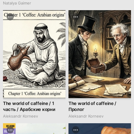
Natalya Gaimer
The world of caffeine / 1
The world of caffeine /
часть / Арабские корни
Пролог
Aleksandr Korneev
Aleksandr Korneev
BEST DESIGN
OCTOBER
2025