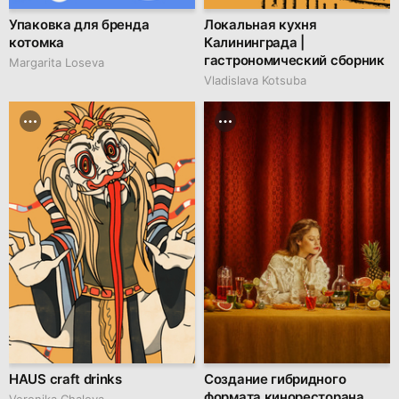
Упаковка для бренда
Локальная кухня
котомка
Калининграда |
гастрономический сборник
Margarita Loseva
Vladislava Kotsuba
HAUS craft drinks
Создание гибридного
формата киноресторана
Veronika Chalova