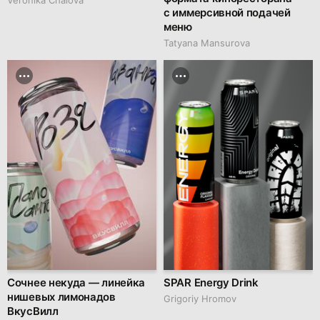
с иммерсивной подачей
меню
Tatyana Mansurova
Сочнее некуда — линейка
SPAR Energy Drink
нишевых лимонадов
Grigoriy Hromov
ВкусВилл