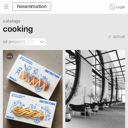
hseanimation
Login
catalogs
cooking
actual
all projects  | 254