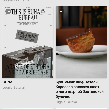
Olesya Tkachenko
BUNA
Куин аман: шеф Натали
Королёва рассказывает
Leonid Basargin
о легендарной бретонской
булочке
Olga Kulakova