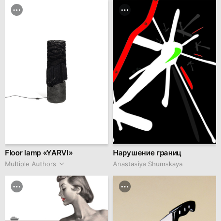
Floor lamp «YARVI»
Нарушение границ
Multiple Authors
Anastasiya Shumskaya