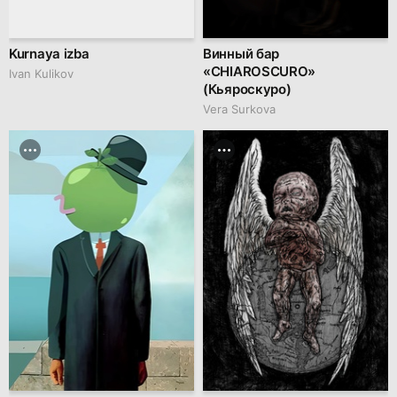
Kurnaya izba
Винный бар
«CHIAROSCURO»
Ivan Kulikov
(Кьяроскуро)
Vera Surkova