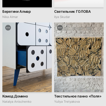
Берегини Алмар
Светильник ГОЛОВА
Nika Almar
Ilya Skudar
Комод Домино
Текстильное панно «Поля»
Natalya Anischenko
Yuliya Tretyakova