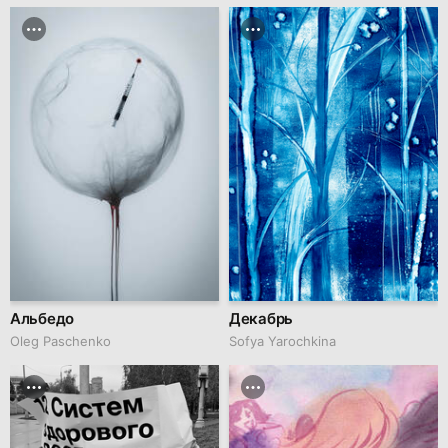
Альбедо
Декабрь
Oleg Paschenko
Sofya Yarochkina