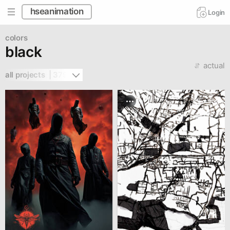
hseanimation
Login
colors
black
actual
all projects  | 379