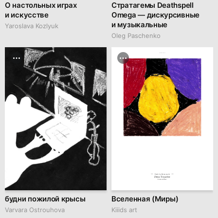
О настольных играх
Стратагемы Deathspell
и искусстве
Omega — дискурсивные
и музыкальные
Yaroslava Kozlyuk
Oleg Paschenko
hseanimation.ru
Family Museum
Dima Tinyahin
Вселенная (Миры)
будни пожилой крысы
Вселенная (Миры)
Varvara Ostrouhova
Kiiids art