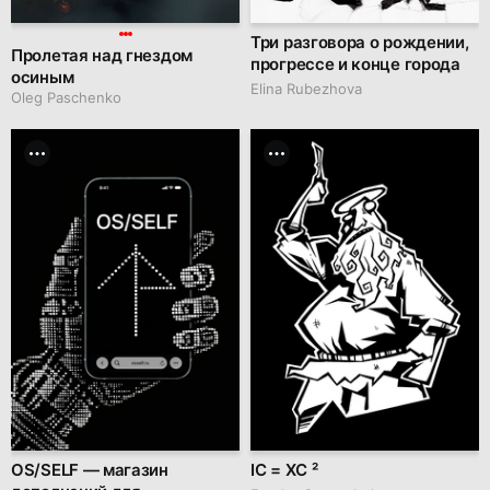
Три разговора о рождении,
Пролетая над гнездом
прогрессе и конце города
осиным
Elina Rubezhova
Oleg Paschenko
OS/SELF — магазин
IC = XC ²