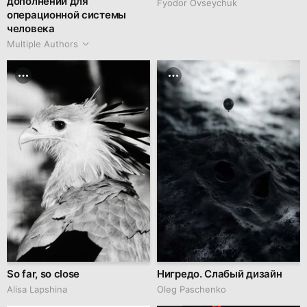
дополнений для
Fyodor Ovseychuk
операционной системы
человека
Multiple Authors
So far, so close
Нигредо. Слабый дизайн
Аlisa Lapshina
Oleg Paschenko