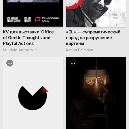
KV для выставки 'Office
«ЭL» — супрематический
of Gentle Thoughts and
парад на разрушение
Playful Actions'
картины
Multiple Authors
Karina Elfimova