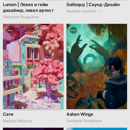
Lumen | Левел и гейм
Soliloquy | Саунд-Дизайн
дизайнер, левел артист
Multiple Authors
Viktoriya Shuguleva
Сати
Ashen Wings
Natalya Misyura
Svetlana Demakova