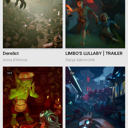
Derelict
LIMBO’S LULLABY | TRAILER
Arina Efimova
Darya Sahonchik