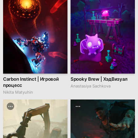
Carbon Instinct | Игровой
Spooky Brew | ХэдВизуал
процесс
Anastasiya Sachkova
Nikita Matyuhin