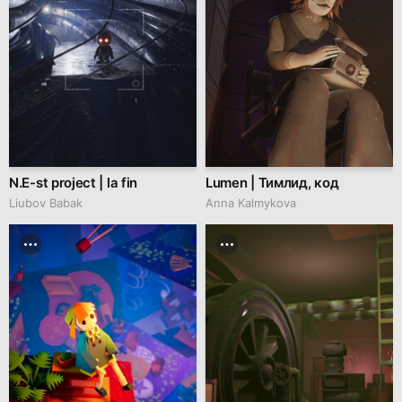
N.E-st project | la fin
Lumen | Тимлид, код
Liubov Babak
Anna Kalmykova