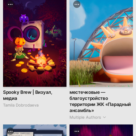
Spooky Brew | Визуал,
местечковые —
медиа
благоустройство
территории ЖК «Парадный
Tamila Dobrodaeva
ансамбль»
Multiple Authors