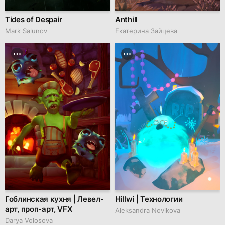
Tides of Despair
Anthill
Mark Salunov
Екатерина Зайцева
Гоблинская кухня | Левел-
Hillwi | Технологии
арт, проп-арт, VFX
Aleksandra Novikova
Darya Volosova