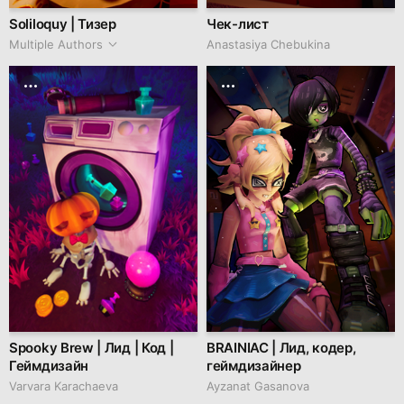
Soliloquy | Тизер
Чек-лист
Multiple Authors
Anastasiya Chebukina
Spooky Brew | Лид | Код |
BRAINIAC | Лид, кодер,
Геймдизайн
геймдизайнер
Varvara Karachaeva
Ayzanat Gasanova