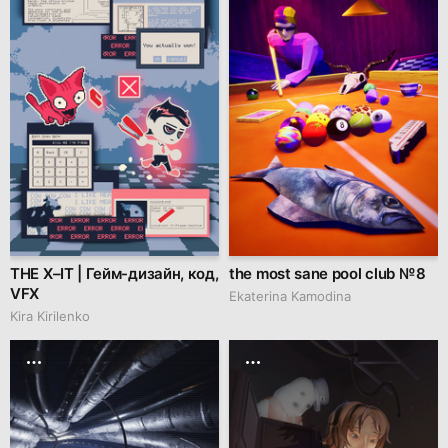
THE X–IT | Гейм-дизайн, код,
the most sane pool club № 8
VFX
Ekaterina Kamodina
Kira Kirilenko