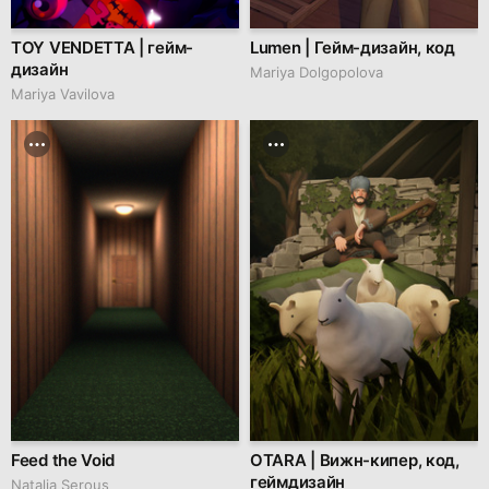
TOY VENDETTA | гейм-
Lumen | Гейм-дизайн, код
дизайн
Mariya Dolgopolova
Mariya Vavilova
Feed the Void
OTARA | Вижн-кипер, код,
геймдизайн
Natalia Serous