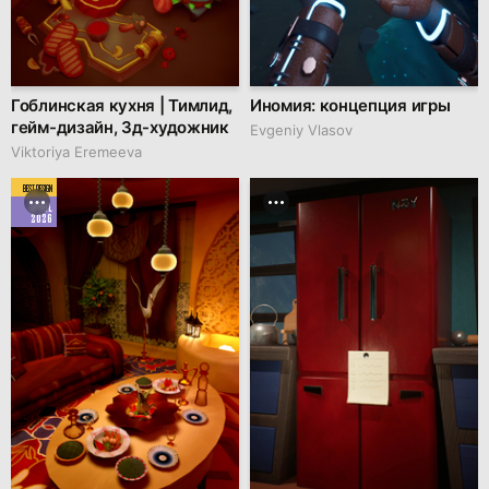
Гоблинская кухня | Тимлид,
Иномия: концепция игры
гейм-дизайн, 3д-художник
Evgeniy Vlasov
Viktoriya Eremeeva
BEST DESIGN
APRIL
2026