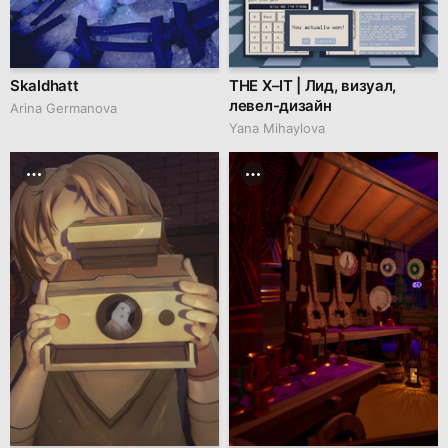
Skaldhatt
THE X–IT | Лид, визуал,
левел-дизайн
Arina Germanova
Yana Mihaylova