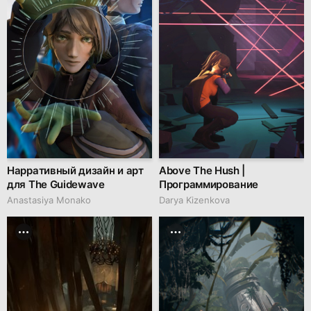
Нарративный дизайн и арт
Above The Hush |
для The Guidewave
Программирование
Anastasiya Monako
Darya Kizenkova