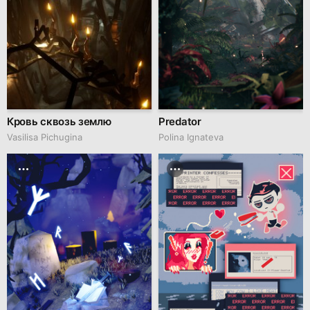
Кровь сквозь землю
Predator
Vasilisa Pichugina
Polina Ignateva