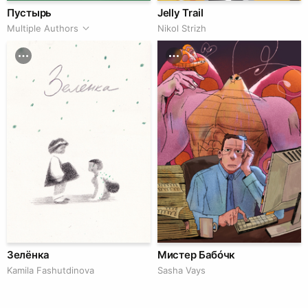
Пустырь
Jelly Trail
Multiple Authors
Nikol Strizh
Зелёнка
Мистер Бабóчк
Kamila Fashutdinova
Sasha Vays