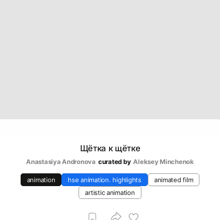
Щётка к щётке
Anastasiya Andronova
curated by
Aleksey Minchenok
animation
hse animation. highlights
animated film
artistic animation