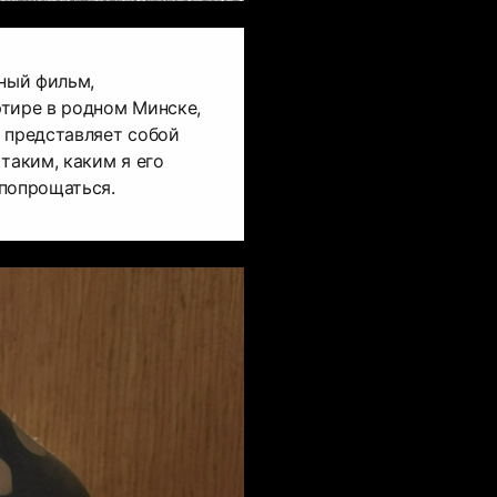
ный фильм,
ртире в родном Минске,
 представляет собой
таким, каким я его
 попрощаться.