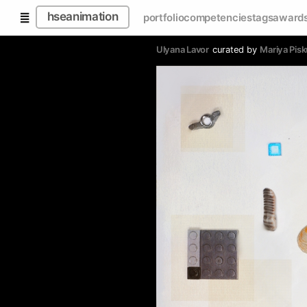
hseanimation
portfolio
competencies
tags
award
Ulyana Lavor
curated by
Mariya Pis