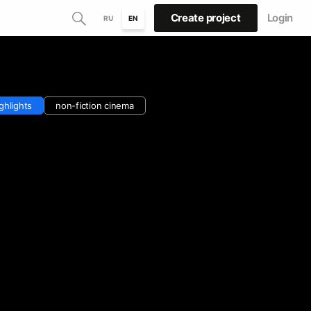
Create project
Login
RU
EN
ghlights
non-fiction cinema