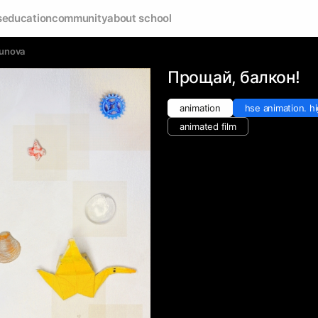
s
education
community
about school
kunova
Прощай, балкон!
animation
hse animation. hi
animated film