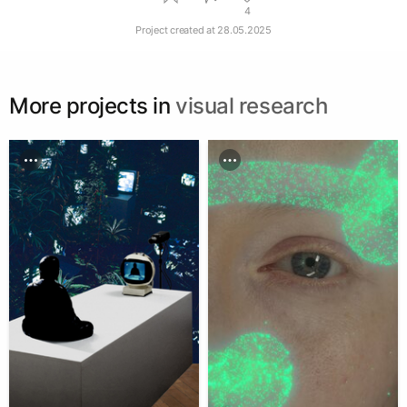
4
Project created at
28.05.2025
More projects in
visual research