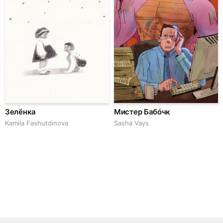
Зелёнка
Мистер Бабóчк
Kamila Fashutdinova
Sasha Vays