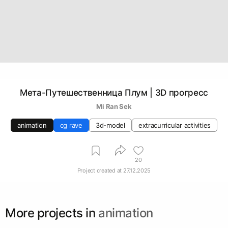
Мета-Путешественница Плум | 3D прогресс
Mi Ran Sek
animation
cg rave
3d-model
extracurricular activities
20
Project created at
27.12.2025
More projects in
animation