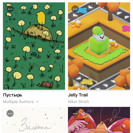
Пустырь
Jelly Trail
Multiple Authors
Nikol Strizh