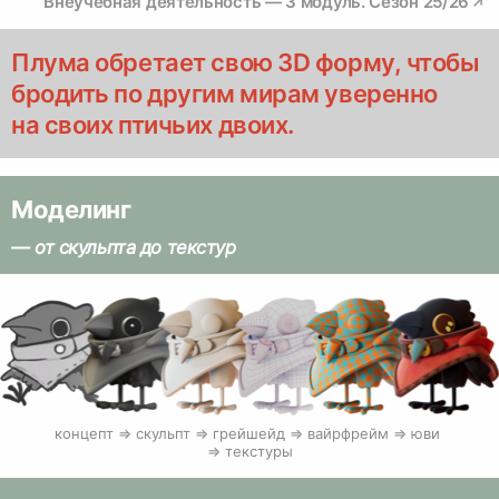
Внеучебная деятельность — 3 модуль. Сезон 25/26
Плума обретает свою 3D форму, чтобы
бродить по другим мирам уверенно
на своих птичьих двоих.
Моделинг
— от скульпта до текстур
концепт => скульпт => грейшейд => вайрфрейм => юви 
=> текстуры